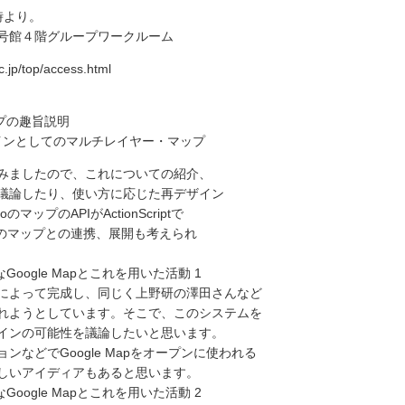
時より。
号館４階グループワークルーム
c.jp/top/access.html
ョップの趣旨説明
Aプラグインとしてのマルチレイヤー・マップ
みましたので、これについての紹介、
議論したり、使い方に応じた再デザイン
ップのAPIがActionScriptで
oのマップとの連携、展開も考えられ
能なGoogle Mapとこれを用いた活動 1
によって完成し、同じく上野研の澤田さんなど
れようとしています。そこで、このシステムを
インの可能性を議論したいと思います。
などでGoogle Mapをオープンに使われる
しいアイディアもあると思います。
能なGoogle Mapとこれを用いた活動 2