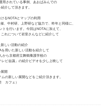
運用されている事例、あおばみんでの
紹介を紹介して頂きます。
習におけるNOTAとマップの利用
づき主催、中村研、上野研など協力で、昨年と同様に、
ントを行います。今回はNOTAに加えて、
です。これについて岩室さんなどに紹介して
を用いた新しい活動の紹介
TAを用いた新しい活動を紹介して
んから京都府立舞鶴養護学校の
たテレビ会議」の紹介ビデオを少し上映して
しい展開
ステムの新しい展開などをご紹介頂きます。
ィ（於 カフェ）